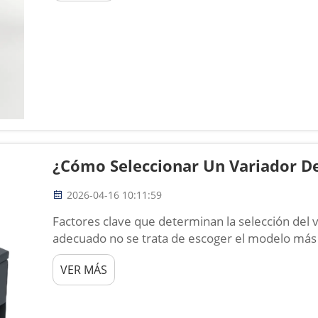
¿Cómo Seleccionar Un Variador D
2026-04-16 10:11:59
Factores clave que determinan la selección del v
adecuado no se trata de escoger el modelo más
encontrar aquel que se adapte completamente al m
VER MÁS
a las condiciones de funcionamiento...