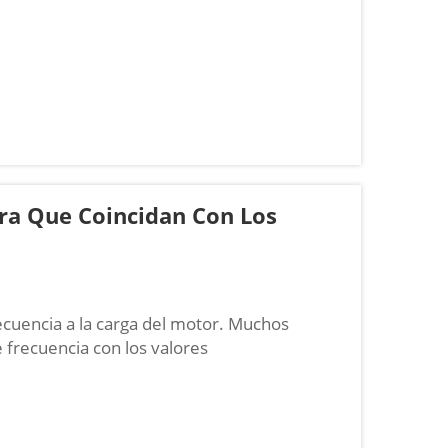
ra Que Coincidan Con Los
ecuencia a la carga del motor. Muchos
frecuencia con los valores
iento fiable, pero esto suele provocar
ayor consumo energético y fallos