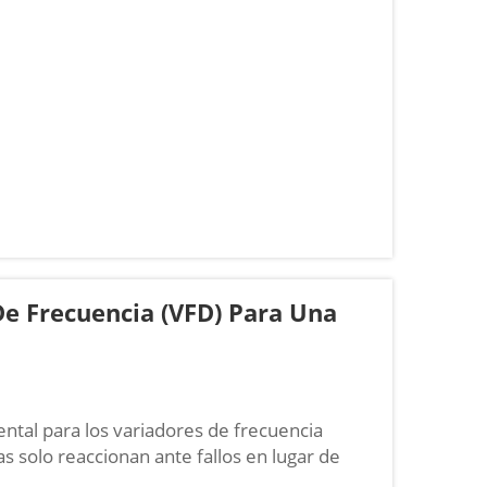
 funcionar motores trifásicos utilizando
an cuenta de que una mala optimización...
e Frecuencia (VFD) Para Una
tal para los variadores de frecuencia
s solo reaccionan ante fallos en lugar de
dores de frecuencia (VFD), lo que provoca