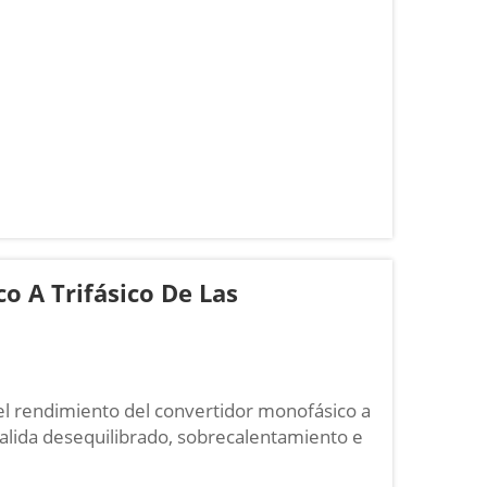
o y una reducción de la vida útil del
o A Trifásico De Las
el rendimiento del convertidor monofásico a
salida desequilibrado, sobrecalentamiento e
s de voltaje desestabilizan los convertidores