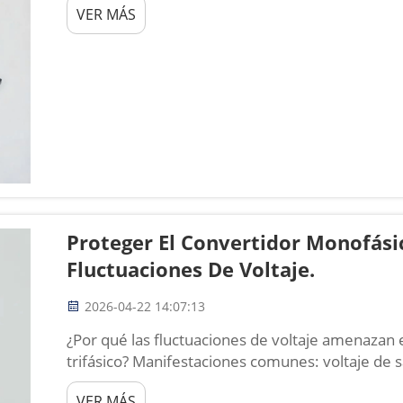
VER MÁS
paradas imprevistas, un mayor consumo energétic
equipo...
Proteger El Convertidor Monofásic
Fluctuaciones De Voltaje.
2026-04-22 14:07:13
¿Por qué las fluctuaciones de voltaje amenazan 
trifásico? Manifestaciones comunes: voltaje de 
inestabilidad del par del motor. Las fluctuacione
VER MÁS