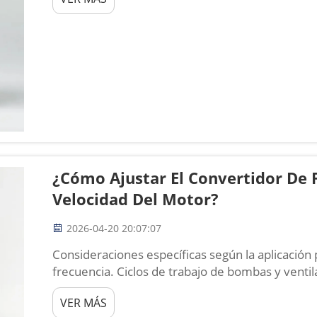
monofásicos a trifásicos, tri...
¿Cómo Ajustar El Convertidor De 
Velocidad Del Motor?
2026-04-20 20:07:07
Consideraciones específicas según la aplicación
frecuencia. Ciclos de trabajo de bombas y venti
compresores. Aplicaciones de par variable —c
VER MÁS
de par en ley cuadrática, donde la carga dismin