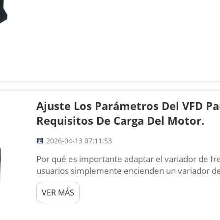
Ajuste Los Parámetros Del VFD Pa
Requisitos De Carga Del Motor.
2026-04-13 07:11:53
Por qué es importante adaptar el variador de fr
usuarios simplemente encienden un variador de 
predeterminados de fábrica y esperan un rendim
VER MÁS
disparos por sobrecarga, sobrecalentamiento, m
prematuros del motor. Con casi 20 años...