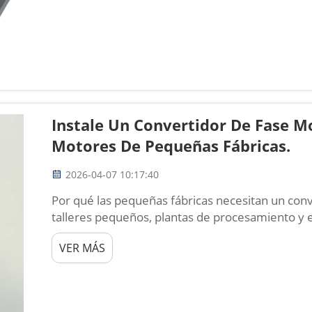
Instale Un Convertidor De Fase Mo
Motores De Pequeñas Fábricas.
2026-04-07 10:17:40
Por qué las pequeñas fábricas necesitan un conv
talleres pequeños, plantas de procesamiento y e
disponen de alimentación monofásica, pero la m
VER MÁS
eficientes funcionan con corriente trifásica. Esta