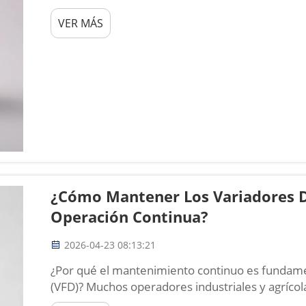
convertidor de fase simple a trifásica para hacer
VER MÁS
únicamente energía monofásica, pero pocas se d
¿Cómo Mantener Los Variadores D
Operación Continua?
2026-04-23 08:13:21
¿Por qué el mantenimiento continuo es fundamen
(VFD)? Muchos operadores industriales y agrícola
realizar un mantenimiento rutinario de los varia