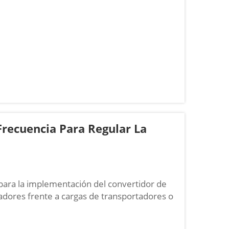
Frecuencia Para Regular La
 para la implementación del convertidor de
ladores frente a cargas de transportadores o
omo bombas y ventiladores— siguen curvas
uye bruscamente...