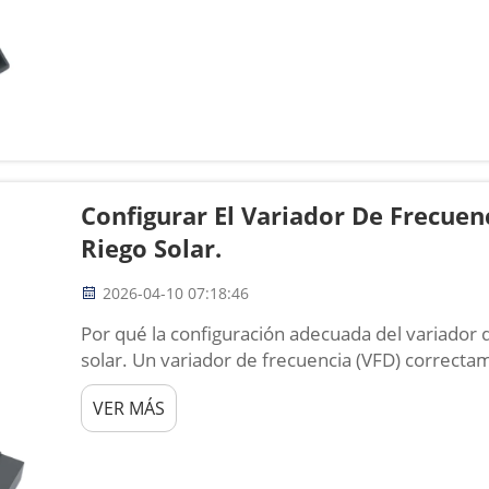
Configurar El Variador De Frecuen
Riego Solar.
2026-04-10 07:18:46
Por qué la configuración adecuada del variador d
solar. Un variador de frecuencia (VFD) correct
que determina si un sistema de riego solar pued
VER MÁS
ecológica...