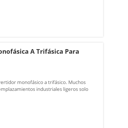
nofásica A Trifásica Para
ertidor monofásico a trifásico. Muchos
mplazamientos industriales ligeros solo
ayoría de los motores productivos
 incompatibilidad obliga a los propietarios...