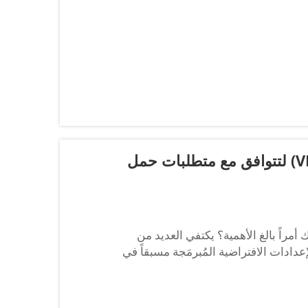
ضبط إعدادات محرك كهربائي متغير التردد (VFD) لتتوافق مع متطلبات حمل
 المتغير (VFD) مع حمل المحرك أمراً بالغ الأهمية؟ يكتفي العديد من
لتحكم المتغير (VFD) باستخدام الإعدادات الافتراضية المُبرمَجة مسبقاً في
 من الأحيان إلى انقطاع التشغيل بسبب الحمل
وفشل مبكر للمحرك. ومع ما يقارب العشرين