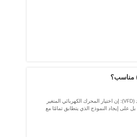
العوامل الرئيسية التي تحدد اختيار محرك كهربائي متغير التردد (VFD): إن اختيار المحرك الكهربائي المتغير
 بل على إيجاد النموذج الذي يتطابق تمامًا مع
، والظروف التشغيلية...