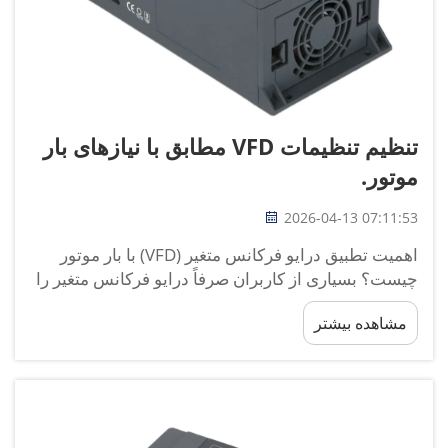
تنظیم تنظیمات VFD مطابق با نیازهای بار
موتور.
2026-04-13 07:11:53
اهمیت تطبیق درایو فرکانس متغیر (VFD) با بار موتور
چیست؟ بسیاری از کاربران صرفاً درایو فرکانس متغیر را
با تنظیمات پیش‌فرض کارخانه روشن کرده و عملکرد
مشاهده بیشتر
قابل اعتمادی از آن انتظار دارند، اما این امر اغلب منجر
به قطع‌شدن بخاطر بار اضافی، گرم‌شدن بیش از حد،
مصرف انرژی بالاتر و خرابی زودهنگام موتور می‌شود. با
نزدیک به ۲۰ سال تجربه...